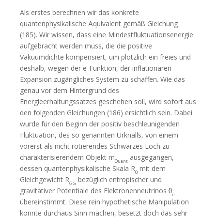
Als erstes berechnen wir das konkrete
quantenphysikalische Äquivalent gemäß Gleichung
(185). Wir wissen, dass eine Mindestfluktuationsenergie
aufgebracht werden muss, die die positive
Vakuumdichte kompensiert, um plötzlich ein freies und
deshalb, wegen der e-Funktion, der inflationären
Expansion zugängliches System zu schaffen. Wie das
genau vor dem Hintergrund des
Energieerhaltungssatzes geschehen soll, wird sofort aus
den folgenden Gleichungen (186) ersichtlich sein. Dabei
wurde für den Beginn der positiv beschleunigenden
Fluktuation, des so genannten Urknalls, von einem
vorerst als nicht rotierendes Schwarzes Loch zu
charakterisierendem Objekt m
ausgegangen,
Quant
dessen quantenphysikalische Skala R
mit dem
0
Gleichgewicht R
bezüglich entropischer und
GG
gravitativer Potentiale des Elektronenneutrinos ϑ
e
übereinstimmt. Diese rein hypothetische Manipulation
könnte durchaus Sinn machen, besetzt doch das sehr