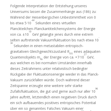
Folgende Interpretation der Entstehung unseres
Universums lassen die Zusammenhänge aus (186) zu:
Während der Heisenbergschen Unbestimmtheit von 0
-44
bis etwa 5·10
Sekunden eines virtuellen
Planckteilchen-Planckantiteilchensystems der Energie
19
von ca. ±10
GeV gelangte jenes durch eine extrem
-
selten auftretende Vakuumfluktuation bis nach etwa 10
34
Sekunden in einen metastabilen entropisch-
gravitativen Gleichgewichtszustand R
eines adäquaten
GG
27
Quantenobjekts m
der Energie von ca. +7·10
GeV,
Ro
aus welchen es bei normalen Umständen innerhalb
dieses Zeitrahmens unter relativistisch bedingter
Rückgabe der Fluktuationsenergie wieder in das Planck-
Vakuum zurückfallen würde. Doch während dieser
Zeitspanne erzeugte eine weitere sehr starke
96
Zufallsfluktuation, die gut und gerne auch nur aller 10
Jahre auftritt, letztendlich einen negativen Druck durch
ein sich aufbauendes positives entropisches Potential
über ein so genanntes Falsches Vakuum einer