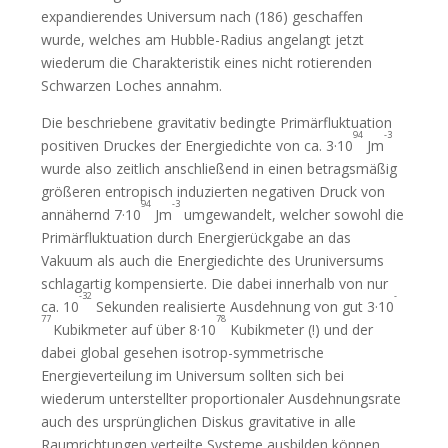
expandierendes Universum nach (186) geschaffen
wurde, welches am Hubble-Radius angelangt jetzt
wiederum die Charakteristik eines nicht rotierenden
Schwarzen Loches annahm.
Die beschriebene gravitativ bedingte Primärfluktuation
94
-3
positiven Druckes der Energiedichte von ca. 3·10
Jm
wurde also zeitlich anschließend in einen betragsmäßig
größeren entropisch induzierten negativen Druck von
94
-3
annähernd 7·10
Jm
umgewandelt, welcher sowohl die
Primärfluktuation durch Energierückgabe an das
Vakuum als auch die Energiedichte des Uruniversums
schlagartig kompensierte. Die dabei innerhalb von nur
-32
-
ca. 10
Sekunden realisierte Ausdehnung von gut 3·10
77
78
Kubikmeter auf über 8·10
Kubikmeter (!) und der
dabei global gesehen isotrop-symmetrische
Energieverteilung im Universum sollten sich bei
wiederum unterstellter proportionaler Ausdehnungsrate
auch des ursprünglichen Diskus gravitative in alle
Raumrichtungen verteilte Systeme ausbilden können,