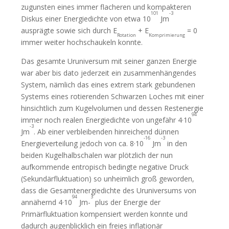
zugunsten eines immer flacheren und kompakteren
101
-3
Diskus einer Energiedichte von etwa 10
Jm
ausprägte sowie sich durch E
+ E
= 0
Rotation
Komprimierung
immer weiter hochschaukeln konnte.
Das gesamte Uruniversum mit seiner ganzen Energie
war aber bis dato jederzeit ein zusammenhängendes
System, nämlich das eines extrem stark gebundenen
Systems eines rotierenden Schwarzen Loches mit einer
hinsichtlich zum Kugelvolumen und dessen Restenergie
94
immer noch realen Energiedichte von ungefähr 4·10
-3
Jm
. Ab einer verbleibenden hinreichend dünnen
-16
-3
Energieverteilung jedoch von ca. 8·10
Jm
in den
beiden Kugelhalbschalen war plötzlich der nun
aufkommende entropisch bedingte negative Druck
(Sekundärfluktuation) so unheimlich groß geworden,
dass die Gesamtenergiedichte des Uruniversums von
94
3
annähernd 4·10
Jm-
plus der Energie der
Primärfluktuation kompensiert werden konnte und
dadurch augenblicklich ein freies inflationär