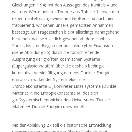
Gleichungen (194) mit den Aussagen des Kapitels 4 und
weiterer Werte unserer Theorie aus Tabelle 1 sowie den
experimentell nachgewiesenen Größen sind auch hier
frappierend, wir sehen unsere gemachten Annahmen
bestätigt. Ein Fragezeichen bleibt allerdings dahingehend
bestehen, wie sich zeitlich gesehen ab dem Hubble-
Radius bis zum Beginn der beschleunigten Expansion
(siehe Abbildung 26) durch die fortschreitende
Ausprägung der größten kosmischen Systeme
(Supergalaxienhaufen) über die deshalb bedingte
kumulative Vervielfältigung namens Dunkler Energie
entropisch wirkender Systemfelder die
Entropiekonstante ω
konkreter Einzelsysteme (Dunkle
2
Materie) in die Entropiekonstante ω
des sich
1
großsystemisch entwickelnden Universums (Dunkle
Materie + Dunkle Energie) umwandelt.
Mit der Abbildung 27 soll die historische Entwicklung
unseres Universums von der Planck-Skala bis jetzt