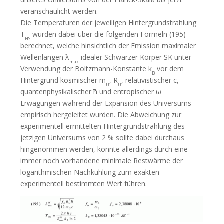
veranschaulicht werden.
Die Temperaturen der jeweiligen Hintergrundstrahlung
T
wurden dabei über die folgenden Formeln (195)
HS
berechnet, welche hinsichtlich der Emission maximaler
Wellenlängen λ
idealer Schwarzer Körper SK unter
max
Verwendung der Boltzmann-Konstante k
vor dem
B
Hintergrund kosmischer m
, R
, relativistischer c,
U
U
quantenphysikalischer ћ und entropischer ω
Erwägungen während der Expansion des Universums
empirisch hergeleitet wurden. Die Abweichung zur
experimentell ermittelten Hintergrundstrahlung des
jetzigen Universums von 2 % sollte dabei durchaus
hingenommen werden, könnte allerdings durch eine
immer noch vorhandene minimale Restwärme der
logarithmischen Nachkühlung zum exakten
experimentell bestimmten Wert führen.