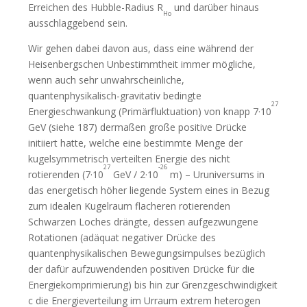
Erreichen des Hubble-Radius R
und darüber hinaus
Ho
ausschlaggebend sein.
Wir gehen dabei davon aus, dass eine während der
Heisenbergschen Unbestimmtheit immer mögliche,
wenn auch sehr unwahrscheinliche,
quantenphysikalisch-gravitativ bedingte
27
Energieschwankung (Primärfluktuation) von knapp 7·10
GeV (siehe 187) dermaßen große positive Drücke
initiiert hatte, welche eine bestimmte Menge der
kugelsymmetrisch verteilten Energie des nicht
27
-26
rotierenden (7·10
GeV / 2·10
m) – Uruniversums in
das energetisch höher liegende System eines in Bezug
zum idealen Kugelraum flacheren rotierenden
Schwarzen Loches drängte, dessen aufgezwungene
Rotationen (adäquat negativer Drücke des
quantenphysikalischen Bewegungsimpulses bezüglich
der dafür aufzuwendenden positiven Drücke für die
Energiekomprimierung) bis hin zur Grenzgeschwindigkeit
c die Energieverteilung im Urraum extrem heterogen