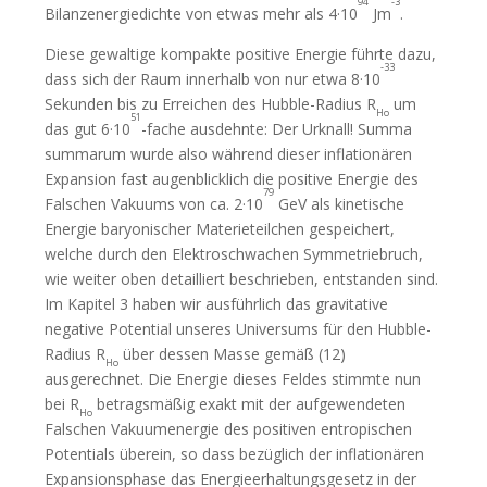
94
-3
Bilanzenergiedichte von etwas mehr als 4·10
Jm
.
Diese gewaltige kompakte positive Energie führte dazu,
-33
dass sich der Raum innerhalb von nur etwa 8·10
Sekunden bis zu Erreichen des Hubble-Radius R
um
Ho
51
das gut 6·10
-fache ausdehnte: Der Urknall! Summa
summarum wurde also während dieser inflationären
Expansion fast augenblicklich die positive Energie des
79
Falschen Vakuums von ca. 2·10
GeV als kinetische
Energie baryonischer Materieteilchen gespeichert,
welche durch den Elektroschwachen Symmetriebruch,
wie weiter oben detailliert beschrieben, entstanden sind.
Im Kapitel 3 haben wir ausführlich das gravitative
negative Potential unseres Universums für den Hubble-
Radius R
über dessen Masse gemäß (12)
Ho
ausgerechnet. Die Energie dieses Feldes stimmte nun
bei R
betragsmäßig exakt mit der aufgewendeten
Ho
Falschen Vakuumenergie des positiven entropischen
Potentials überein, so dass bezüglich der inflationären
Expansionsphase das Energieerhaltungsgesetz in der