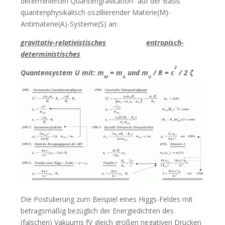
determinierten Quantengravitation“ auf der Basis
quantenphysikalisch oszillierender Materie(M)-
Antimaterie(A)-Systeme(S) an:
gravitativ-relativistisches
entropisch-
deterministisches
2
Quantensystem U mit: m
= m
und m
/ R = c
/ 2 ζ
M
A
U
Die Postulierung zum Beispiel eines Higgs-Feldes mit
betragsmäßig bezüglich der Energiedichten des
(falschen) Vakuums fV gleich großen negativen Drücken