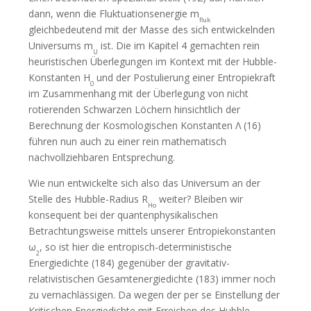
dann, wenn die Fluktuationsenergie m
fluk
gleichbedeutend mit der Masse des sich entwickelnden
Universums m
ist. Die im Kapitel 4 gemachten rein
U
heuristischen Überlegungen im Kontext mit der Hubble-
Konstanten H
und der Postulierung einer Entropiekraft
0
im Zusammenhang mit der Überlegung von nicht
rotierenden Schwarzen Löchern hinsichtlich der
Berechnung der Kosmologischen Konstanten Λ (16)
führen nun auch zu einer rein mathematisch
nachvollziehbaren Entsprechung.
Wie nun entwickelte sich also das Universum an der
Stelle des Hubble-Radius R
weiter? Bleiben wir
Ho
konsequent bei der quantenphysikalischen
Betrachtungsweise mittels unserer Entropiekonstanten
ω
, so ist hier die entropisch-deterministische
2
Energiedichte (184) gegenüber der gravitativ-
relativistischen Gesamtenergiedichte (183) immer noch
zu vernachlässigen. Da wegen der per se Einstellung der
Kritischen Energiedichte mit Erreichen des Hubble-