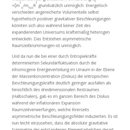
V
2
2
=ζm
/m
R
grundsätzlich unmöglich. Energetisch
U
fluk
verschieden angereicherte Volumenteile selbst
hypothetisch positiver gravitativer Beschleunigungen
könnten sich also während keiner Zeit des
expandierenden Universums kräftemäßig heterogen
entwickeln. Das Entstehen asymmetrische
Raumzeitkrümmungen ist unmöglich.
Und da nun die bei einer durch Entropiekräfte
determinierten Sekundärfluktuation durch die
inhomogene Energieverteilung im Urraum in der Ebene
der Massenkonzentration (Diskus) die entropischen
Beschleunigungskräfte deutlich geringer ausfallen als
hinsichtlich des dreidimensionalen Restraumes
(Halbschalen), gab es im ganzen Bereich des Diskus
während der inflationären Expansion
Raumzeitverwerfungen, welche ihrerseits
asymmetrische Beschleunigungsfelder induzierten. Es ist
nun leicht einzusehen, dass die absolute gravitative
Symmetrie der entstandenen Elementarteilchen derart