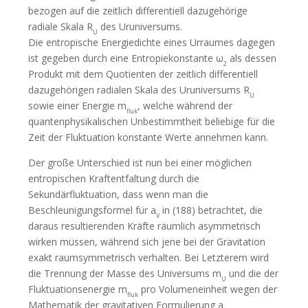
bezogen auf die zeitlich differentiell dazugehörige
radiale Skala R
des Uruniversums.
U
Die entropische Energiedichte eines Urraumes dagegen
ist gegeben durch eine Entropiekonstante ω
als dessen
2
Produkt mit dem Quotienten der zeitlich differentiell
dazugehörigen radialen Skala des Uruniversums R
U
sowie einer Energie m
, welche während der
fluk
quantenphysikalischen Unbestimmtheit beliebige für die
Zeit der Fluktuation konstante Werte annehmen kann.
Der große Unterschied ist nun bei einer möglichen
entropischen Kraftentfaltung durch die
Sekundärfluktuation, dass wenn man die
Beschleunigungsformel für a
in (188) betrachtet, die
V
daraus resultierenden Kräfte räumlich asymmetrisch
wirken müssen, während sich jene bei der Gravitation
exakt raumsymmetrisch verhalten. Bei Letzterem wird
die Trennung der Masse des Universums m
und die der
U
Fluktuationsenergie m
pro Volumeneinheit wegen der
fluk
Mathematik der gravitativen Formulierung a