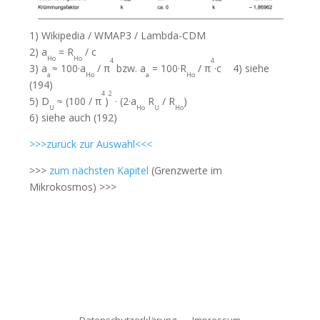
1) Wikipedia / WMAP3 / Lambda-CDM
2) a
= R
/ c
Ho
Ho
4
4
3) a
≈ 100·a
/ π
bzw. a
= 100·R
/ π
·c 4) siehe
a
Ho
a
Ho
(194)
4
2
5) D
≈ (100 / π
)
· (2·a
R
/ R
)
U
Ho
U
Ho
6) siehe auch (192)
>>>zurück zur Auswahl<<<
>>>
zum nächsten Kapitel
(Grenzwerte im
Mikrokosmos) >>>