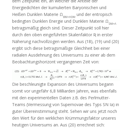
dem Zeitpunkt ein, an welcher die Anteile der
Energiedichten der kumulierten Baryonischen und
Heißen Dunklen Materie Ω
und der entropisch
BM+HDM
bedingten Dunklen Energie und Dunklen Materie Ω
DM+Λ
betragsmäßig gleich sind. Dieser Zeitpunkt soll hier
durch den oben eingeführten Skalenfaktor Ʀ in erster
Näherung nachvollzogen werden. Aus (18), (19) und (20)
ergibt sich diese betragsmäßige Gleichheit bei einer
radialen Ausdehnung des Universums zu einer ab dem
Beobachtungshorizont vergangenen Zeit von:
Die beschleunigte Expansion des Universums begann
somit vor ungefähr 6,8 Milliarden Jahren, was ebenfalls
mit den experimentellen Daten z.B. des Perlmutter-
Teams (Vermessung von Supernovae des Typs SN Ia) in
guter Übereinstimmung steht. Sehen wir uns jetzt noch
den Wert für den wirklichen Krümmungsfaktor unseres
heutigen Universums an. Aus (20) errechnet sich: